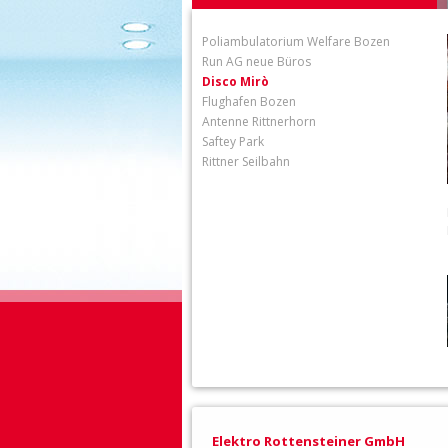
Poliambulatorium Welfare Bozen
Run AG neue Büros
Disco Mirò
Flughafen Bozen
Antenne Rittnerhorn
Saftey Park
Rittner Seilbahn
Elektro Rottensteiner GmbH