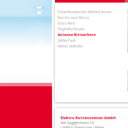
Poliambulatorium Welfare Bozen
Run AG neue Büros
Disco Mirò
Flughafen Bozen
Antenne Rittnerhorn
Saftey Park
Rittner Seilbahn
Elektro Rottensteiner GmbH
Am Zagglermoos 10
I-39054 Oberbozen / Ritten